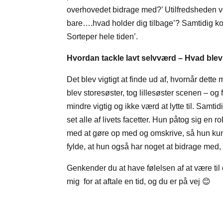
overhovedet bidrage med?’ Utilfredsheden v
bare….hvad holder dig tilbage’? Samtidig kon
Sorteper hele tiden’.
Hvordan tackle lavt selvværd – Hvad blev 
Det blev vigtigt at finde ud af, hvornår dette 
blev storesøster, tog lillesøster scenen – 
mindre vigtig og ikke værd at lytte til. Samtid
set alle af livets facetter. Hun påtog sig en 
med at gøre op med og omskrive, så hun kunn
fylde, at hun også har noget at bidrage med,
Genkender du at have følelsen af at være til 
mig for at aftale en tid, og du er på vej 😊