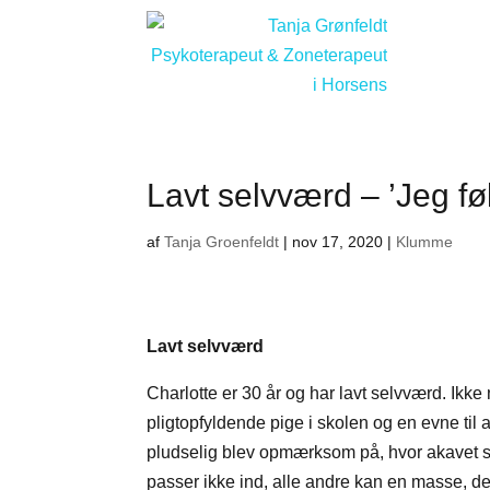
Lavt selvværd – ’Jeg fø
af
Tanja Groenfeldt
|
nov 17, 2020
|
Klumme
Lavt selvværd
Charlotte er 30 år og har lavt selvværd. Ikk
pligtopfyldende pige i skolen og en evne til a
pludselig blev opmærksom på, hvor akavet sit
passer ikke ind, alle andre kan en masse, d