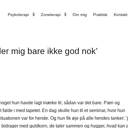
Psykoterapi
Zoneterapi
Om mig
Praktisk
Kontakt
ler mig bare ikke god nok’
e noget hun havde lagt mærke til, sådan var det bare. Pæn og
t falde i med tapetet. En dag skulle hun til et seminar, hvor hun
uationen var for hende. Og hun fik øje på alle hendes tanker; ’
e bidrager med guldkorn, de taler sammen og hygger, hvad kan 