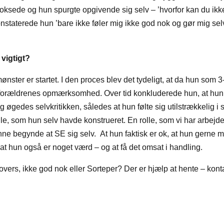
oksede og hun spurgte opgivende sig selv – ’hvorfor kan du ikk
staterede hun ’bare ikke føler mig ikke god nok og gør mig selv
vigtigt?
mønster er startet. I den proces blev det tydeligt, at da hun som 3
og forældrenes opmærksomhed. Over tid konkluderede hun, at hun
ig øgedes selvkritikken, således at hun følte sig utilstrækkelig i s
rolle, som hun selv havde konstrueret. En rolle, som vi har arbejde
e begynde at SE sig selv. At hun faktisk er ok, at hun gerne 
 at hun også er noget værd – og at få det omsat i handling.
overs, ikke god nok eller Sorteper? Der er hjælp at hente – kont