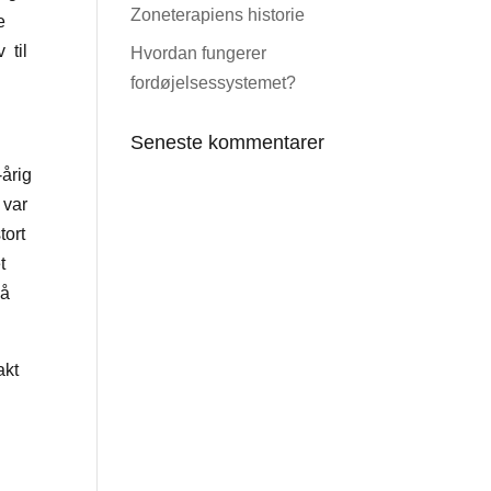
Zoneterapiens historie
e
 til
Hvordan fungerer
fordøjelsessystemet?
Seneste kommentarer
-årig
 var
tort
t
må
akt