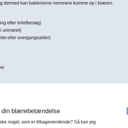
re og dermed kan bakterierne nemmere komme op i blæren.
ring efter toiletbesøg)
i urinrøret)
itet eller overgangsalder)
ler
å din blærebetændelse
ske noget, som er tilbagevendende? Så kan jeg