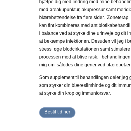
hjælpe dig med lindring med mine behandlin
med øreakupunktur, akupressur samt merid
blærebetændelse fra flere sider. Zoneterap
kan fint kombineres med antibiotikabehandli
i balance ved at styrke dine urinveje og dit 
at bekæmpe infektionen. Desuden vil jeg i 
stress, øge blodcirkulationen samt stimulere
processen med at blive rask. I behandlingen
mig om, således dine gener ved blærebetæn
Som supplement til behandlingen deler jeg ge
som styrker din blæreslimhinde og dit immunfo
at styrke din krop og immunforsvar.
Bestil tid her