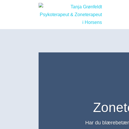
Zonet
Har du blærebetæn