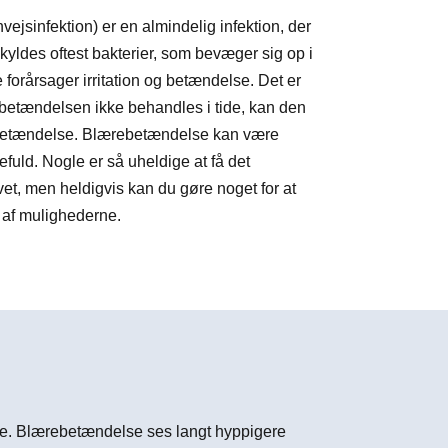
ejsinfektion) er en almindelig infektion, der
yldes oftest bakterier, som bevæger sig op i
 forårsager irritation og betændelse. Det er
rebetændelsen ikke behandles i tide, kan den
nbetændelse. Blærebetændelse kan være
uld. Nogle er så uheldige at få det
t, men heldigvis kan du gøre noget for at
 af mulighederne.
ne.
Blærebetændelse ses langt hyppigere