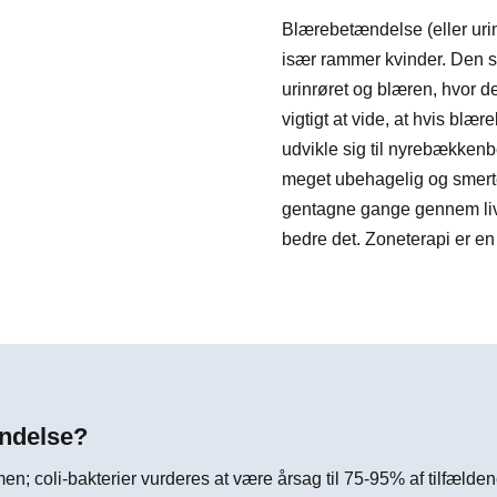
Blærebetændelse (eller urinv
især rammer kvinder. Den sk
urinrøret og blæren, hvor de
vigtigt at vide, at hvis blæ
udvikle sig til nyrebække
meget ubehagelig og smertef
gentagne gange gennem live
bedre det. Zoneterapi er en
ændelse?
en; coli-bakterier vurderes at være årsag til 75-95% af tilfælde