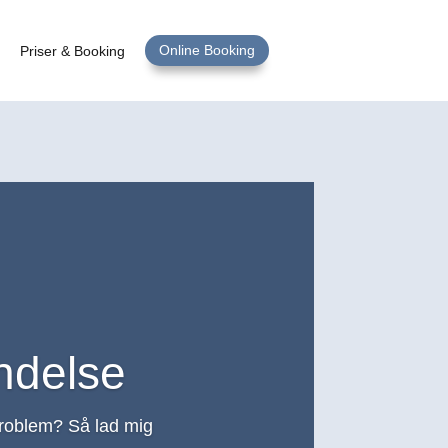
Online Booking
Priser & Booking
ndelse
roblem? Så lad mig