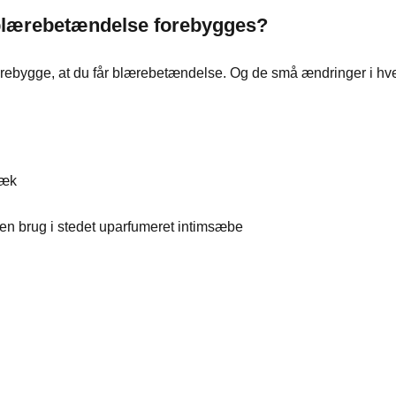
n blærebetændelse forebygges?
forebygge, at du får blærebetændelse. Og de små ændringer i hve
væk
en brug i stedet uparfumeret intimsæbe