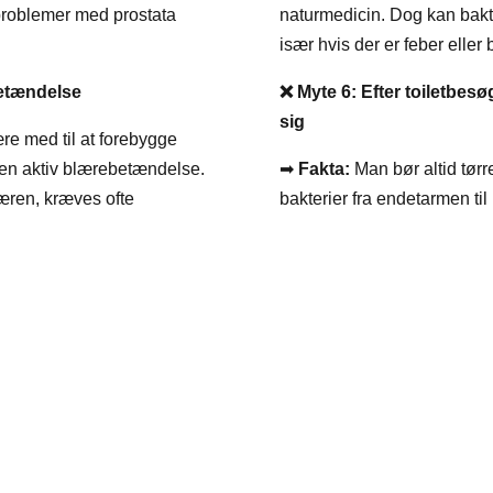
problemer med prostata
naturmedicin. Dog kan bakter
især hvis der er feber eller 
betændelse
❌
Myte 6: Efter toiletbesø
sig
e med til at forebygge
 en aktiv blærebetændelse.
➡
Fakta:
Man bør altid tørr
læren, kræves ofte
bakterier fra endetarmen til 