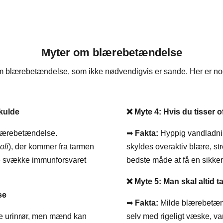
Myter om blærebetændelse
 blærebetændelse, som ikke nødvendigvis er sande. Her er nog
kulde
❌
Myte 4: Hvis du tisser 
blærebetændelse.
➡
Fakta:
Hyppig vandladni
oli
), der kommer fra tarmen
skyldes overaktiv blære, st
de svække immunforsvaret
bedste måde at få en sikke
❌
Myte 5: Man skal altid t
se
➡
Fakta:
Milde blærebetænde
ere urinrør, men mænd kan
selv med rigeligt væske, var