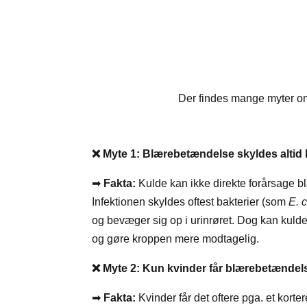
Der findes mange myter om
❌
Myte 1: Blærebetændelse skyldes altid 
➡
Fakta:
Kulde kan ikke direkte forårsage 
Infektionen skyldes oftest bakterier (som
E. c
og bevæger sig op i urinrøret. Dog kan kul
og gøre kroppen mere modtagelig.
❌
Myte 2: Kun kvinder får blærebetændel
➡
Fakta:
Kvinder får det oftere pga. et kort