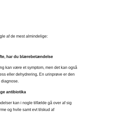
le af de mest almindelige:
ofte, har du blærebetændelse
ng kan være et symptom, men det kan også
ress eller dehydrering
.
En urinprøve er den
r diagnose.
age antibiotika
lser kan i nogle tilfælde gå over af sig
me og hvile samt evt tilskud af