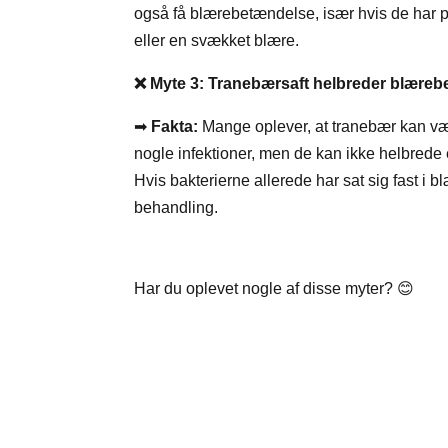
også få blærebetændelse, især hvis de har 
eller en svækket blære.
❌
Myte 3: Tranebærsaft helbreder blære
➡
Fakta:
Mange oplever, at tranebær kan vær
nogle infektioner, men de kan ikke helbrede
Hvis bakterierne allerede har sat sig fast i b
behandling.
Har du oplevet nogle af disse myter?
😊